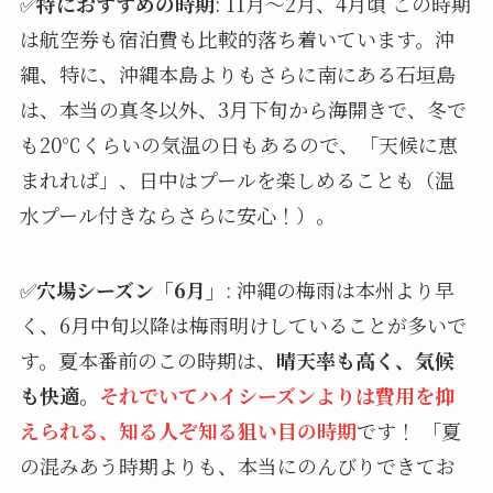
✅
特におすすめの時期
: 11月～2月、4月頃 この時期
は航空券も宿泊費も比較的落ち着いています。沖
縄、特に、沖縄本島よりもさらに南にある石垣島
は、本当の真冬以外、3月下旬から海開きで、冬で
も20℃くらいの気温の日もあるので、「天候に恵
まれれば」、日中はプールを楽しめることも（温
水プール付きならさらに安心！）。
✅
穴場シーズン「6月」
: 沖縄の梅雨は本州より早
く、6月中旬以降は梅雨明けしていることが多いで
す。夏本番前のこの時期は、
晴天率も高く、気候
も快適。
それでいてハイシーズンよりは費用を抑
えられる、知る人ぞ知る狙い目の時期
です！ 「夏
の混みあう時期よりも、本当にのんびりできてお