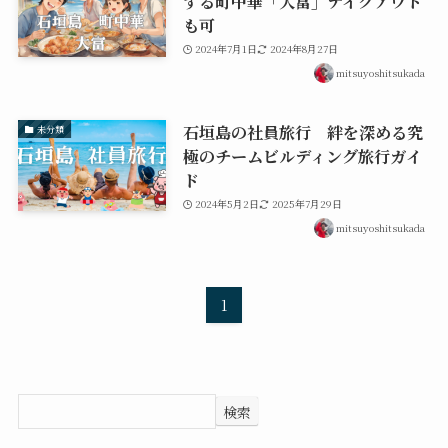
する町中華「大富」テイクアウト
も可
2024年7月1日
2024年8月27日
mitsuyoshitsukada
石垣島の社員旅行 絆を深める究
未分類
極のチームビルディング旅行ガイ
ド
2024年5月2日
2025年7月29日
mitsuyoshitsukada
1
検索