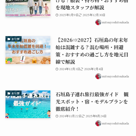
げる？服装・持ち物・おすすめ宿
を現地スタッフが解説
2025年1月9日
2025年12月30日
mitsuyoshitsukada
【2026⇒2027】石垣島の年末年
未分類
始は混雑する？混む場所・回避
策・おすすめの過ごし方を地元目
線で解説
2024年12月3日
2026年2月4日
mitsuyoshitsukada
石垣島子連れ旅行最強ガイド 観
未分類
光スポット・宿・モデルプランを
徹底紹介！
2024年11月22日
2025年8月24日
mitsuyoshitsukada