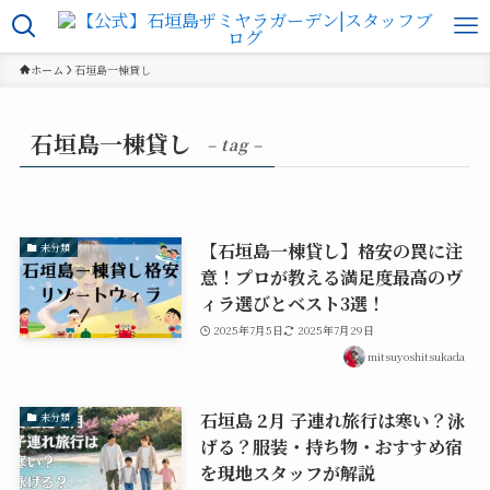
ホーム
石垣島一棟貸し
石垣島一棟貸し
– tag –
【石垣島一棟貸し】格安の罠に注
未分類
意！プロが教える満足度最高のヴ
ィラ選びとベスト3選！
2025年7月5日
2025年7月29日
mitsuyoshitsukada
石垣島 2月 子連れ旅行は寒い？泳
未分類
げる？服装・持ち物・おすすめ宿
を現地スタッフが解説