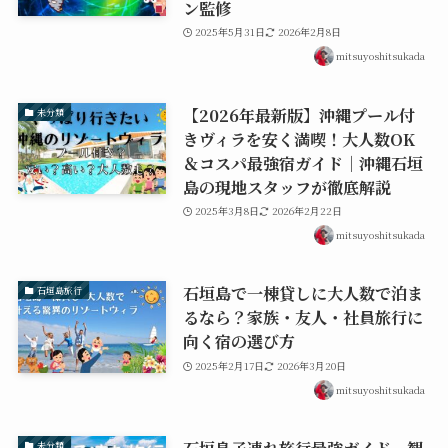
ン監修
2025年5月31日
2026年2月8日
mitsuyoshitsukada
【2026年最新版】沖縄プール付
未分類
きヴィラを安く満喫！大人数OK
＆コスパ最強宿ガイド｜沖縄石垣
島の現地スタッフが徹底解説
2025年3月8日
2026年2月22日
mitsuyoshitsukada
石垣島で一棟貸しに大人数で泊ま
石垣島旅行
るなら？家族・友人・社員旅行に
向く宿の選び方
2025年2月17日
2026年3月20日
mitsuyoshitsukada
未分類