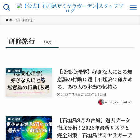
ホーム
研修旅行
研修旅行
– tag –
【恋愛心理学】好きな人にとる無
未分類
意識の行動15選｜石垣島で確かめ
る、あの人の本当の気持ち
2025年7月8日
2026年2月26日
mitsuyoshitsukada
【石垣島8月の台風】過去データ
未分類
徹底分析！2026年最新リスクと
完全対策｜石垣島ザミヤラガーデ