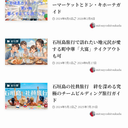
ーマーケットとドン・キホーテガ
イド
2024年8月6日
2026年2月8日
mitsuyoshitsukada
石垣島旅行で訪れたい地元民が愛
未分類
する町中華「大富」テイクアウト
も可
2024年7月1日
2024年8月27日
mitsuyoshitsukada
石垣島の社員旅行 絆を深める究
未分類
極のチームビルディング旅行ガイ
ド
2024年5月2日
2025年7月29日
mitsuyoshitsukada