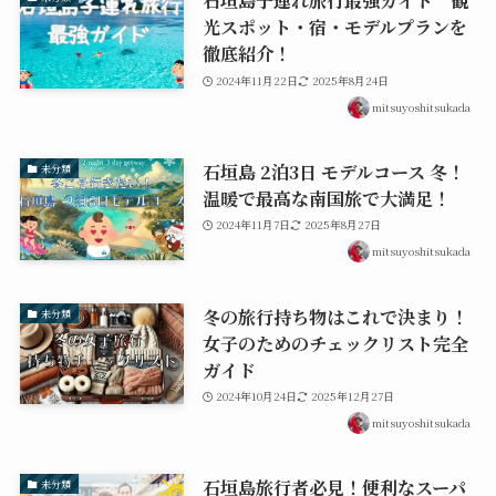
石垣島子連れ旅行最強ガイド 観
光スポット・宿・モデルプランを
徹底紹介！
2024年11月22日
2025年8月24日
mitsuyoshitsukada
石垣島 2泊3日 モデルコース 冬！
未分類
温暖で最高な南国旅で大満足！
2024年11月7日
2025年8月27日
mitsuyoshitsukada
冬の旅行持ち物はこれで決まり！
未分類
女子のためのチェックリスト完全
ガイド
2024年10月24日
2025年12月27日
mitsuyoshitsukada
石垣島旅行者必見！便利なスーパ
未分類